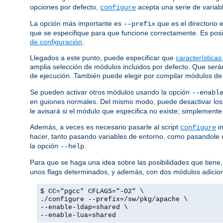
opciones por defecto,
acepta una serie de variab
configure
La opción más importante es
que es el directorio 
--prefix
que se especifique para que funcione correctamente. Es posib
de configuración
.
Llegados a este punto, puede especificar que
características
amplia selección de módulos incluidos por defecto. Que ser
de ejecución. También puede elegir por compilar módulos de
Se pueden activar otros módulos usando la opción
--enabl
en guiones normales. Del mismo modo, puede desactivar los
le avisará si el módulo que especifica no existe; simplemente
Además, a veces es necesario pasarle al script
in
configure
hacer, tanto pasando variables de entorno, como pasandole
la opción
.
--help
Para que se haga una idea sobre las posibilidades que tiene,
unos flags determinados, y además, con dos módulos adicio
$ CC="pgcc" CFLAGS="-O2" \
./configure --prefix=/sw/pkg/apache \
--enable-ldap=shared \
--enable-lua=shared