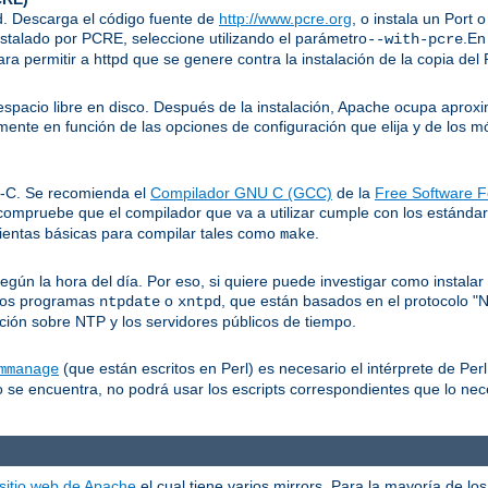
pd. Descarga el código fuente de
http://www.pcre.org
, o instala un Port 
nstalado por PCRE, seleccione utilizando el parámetro
.En
--with-pcre
ra permitir a httpd que se genere contra la instalación de la copia de
pacio libre en disco. Después de la instalación, Apache ocupa apro
mente en función de las opciones de configuración que elija y de los 
I-C. Se recomienda el
Compilador GNU C (GCC)
de la
Free Software F
compruebe que el compilador que va a utilizar cumple con los estánd
ientas básicas para compilar tales como
.
make
n la hora del día. Por eso, si quiere puede investigar como instalar a
 los programas
o
, que están basados en el protocolo "
ntpdate
xntpd
ión sobre NTP y los servidores públicos de tiempo.
(que están escritos en Perl) es necesario el intérprete de Perl
mmanage
 se encuentra, no podrá usar los escripts correspondientes que lo nec
 sitio web de Apache
el cual tiene varios mirrors. Para la mayoría de l