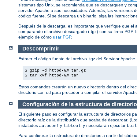
sistemas tipo Unix, se recomienda que se descarguen y compil
servidor Apache a sus necesidades. Además, las versiones de 
código fuente. Si se descarga un binario, siga las instruccio
Después de la descarga, es importante que verifique que el 
comparando el archivo descargado (.tgz) con su firma PGP. 
ejemplo de cómo
usar PGP
.
Descomprimir
Extraer el código fuente del archivo .tgz del Servidor Apac
$ gzip -d httpd-
NN
.tar.gz
$ tar xvf httpd-
NN
.tar
Estos comandos crearán un nuevo directorio dentro del direc
directorio con
para proceder a compilar el servidor Apach
cd
Configuración de la estructura de directori
El siguiente paso es configurar la estructura de directorios
directorio raíz de la distribución que acaba de descargar. (L
instalados
y
, y necesitarán ejecutar
autoconf
libtool
buil
Para configurar la estructura de directorios a partir del códi