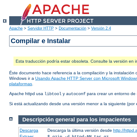
Apache
>
Servidor HTTP
>
Documentación
>
Versión 2.4
Compilar e Instalar
Esta traducción podría estar obsoleta. Consulte la versión e
Éste documento hace referencia a la compilación y la instalación 
Windows ir a
Usando Apache HTTP Server con Microsoft Window
plataformas
.
Apache httpd usa
y
para crear un entorno de 
libtool
autoconf
Si está actualizando desde una versión menor a la siguiente (por 
Descripción general para los impacientes
Descarga
Descarga la última versión desde
http://httpd
Extraer
$ gzip -d httpd-
NN
.tar.gz