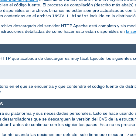
en el código fuente. El proceso de compilación (descrito más abajo) es
disponibles en archivos binarios no están siempre actualizadas con la
nes contenidas en el archivo
incluido en la distribuci
INSTALL.bindist
archivo descargado del servidor HTTP Apache está completo y sin modi
Instrucciones detalladas de cómo hacer esto están disponibles en
la s
he HTTP que acabada de descargar es muy fácil. Ejecute los siguientes
torio en el que se encuentra y que contendrá el código fuente de dist
e.
os
 para su plataforma y sus necesidades personales. Esto se hace usando e
os desarrolladores que se descarguen la versión del CVS de la estructur
antes de continuar con los siguientes pasos. Esto no es preciso p
dconf
go fuente usando las opciones por defecto, solo tiene que ejecutar
./co