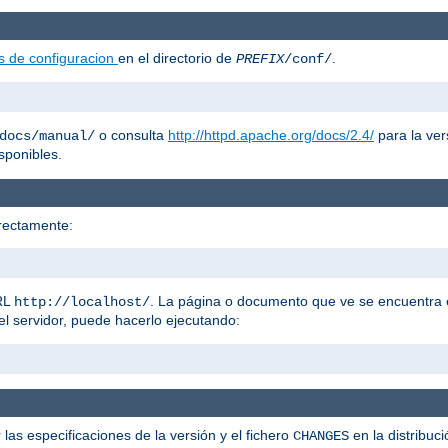
s de configuracion
en el directorio de
.
PREFIX
/conf/
o consulta
http://httpd.apache.org/docs/2.4/
para la ver
docs/manual/
sponibles.
rectamente:
URL
. La página o documento que ve se encuentra
http://localhost/
el servidor, puede hacerlo ejecutando:
 las especificaciones de la versión y el fichero
en la distribuc
CHANGES