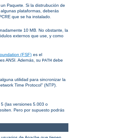
o un Paquete. Si la distrubución de
 algunas plataformas, deberás
l PCRE que se ha instalado.
ximadamente 10 MB. No obstante, la
módulos externos que use, y como
oundation (FSF)
es el
ares ANSI. Además, su
debe
PATH
lguna utilidad para sincronizar la
Network Time Protocol" (NTP).
 5 (las versiones 5.003 o
esiten. Pero por supuesto podrás
os usuarios de Apache que tienen