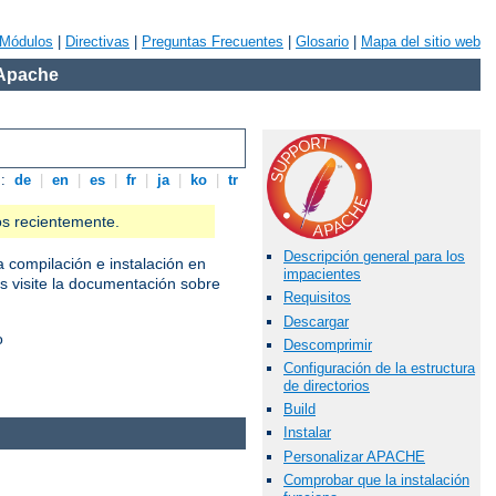
Módulos
|
Directivas
|
Preguntas Frecuentes
|
Glosario
|
Mapa del sitio web
 Apache
s:
de
|
en
|
es
|
fr
|
ja
|
ko
|
tr
os recientemente.
Descripción general para los
a compilación e instalación en
impacientes
as visite la documentación sobre
Requisitos
Descargar
o
Descomprimir
Configuración de la estructura
de directorios
Build
Instalar
Personalizar APACHE
Comprobar que la instalación