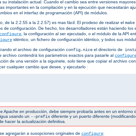
su instalación actual. Cuando el cambio sea entre versiones mayores(
ias importantes en la compilación y en la ejecución que necesitarán a
ambios en el interfaz de programación (API) de módulos.
 de la 2.2.55 a la 2.2.57) es mas fácil. El prodeso de realizar el
make
s de configuración. De hecho, los desarrolladores están haciendo los 
, la configuración al ser ejecutado, o el módulo de la API e
configure
idéntico, un fichero de configuración idéntico, y todos sus mód
igure
rando el archivo de configuración
el directorio
config.nice
de inst
Este archivo contendrá los parámetros exactos para pasarle al
configur
ación de una versión a la siguinete, solo tiene que copiar el archivo
con
acer cualquier cambio que desee, y ejecutarlo :
e Apache en producción, debe siempre probarla antes en un entorno d
ntigua usando un
diferente y un puerto diferente (modificando 
--prefix
 hacer la actualización definitiva.
 se agregarán a susopciones originales de
:
configure