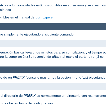
icas o funcionalidades están disponibles en su sistema y se crean lo
minutos.
onibles en el manual de
.
configure
che simplemente ejecutando el siguiente comando:
figuración básica lleva unos minutos para su compilación, y el tiempo
ara la compilación.(Se recomienda añadir al make el parámetro -j3 c
legido en
PREFIX
(consulte más arriba la opción
) ejecutando
--prefix
 el directorio de
PREFIX
es normalmente un directorio con restricciones
ribirá los archivos de configuración.