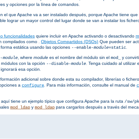
les y opciones por la línea de comandos.
en el que Apache va a ser instalado después, porque Apache tiene que s
le lograr un mayor control del lugar donde se van a instalar los fich
 o funcionalidades
quiere incluir en Apache activando o desactivando
m
án compilados como .
Objetos Compartidos (DSOs)
Que pueden ser acti
 forma estática usando las opciones
.
--enable-
module
=static
, where
module
es el nombre del módulo sin el
y convirt
e-
module
mod_
 módulos con la opción
. Tenga cuidado al utilizar
--disable-
module
 ignorará esa opción.
formación adicional sobre donde esta su compilador, librerías o fiche
 opciones a
. Para más información, consulte el manual de
configure
c
 aquí tiene un ejemplo típico que configura Apache para la ruta
/sw/p
nales
y
para cargarlos después a través del mec
mod_ldap
mod_ldap