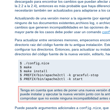
descargado para encontrar los cambios que puedan afectar a 
la 2.2 a la 2.4), entonces es más probable que haya diferenc
necesitarán también ser actualizados para adaptarse a los c
Actualizando de una versión menor a la siguiente (por ejemplo,
ninguno de tus documentos existentes,archivos log, o archivo
cambios que generen incompatibilidades en las opciones de
mayor parte de los casos debe poder usar un comando
conf
Para actualizar entre versiones menores, empecemos encont
directorio raiz del código fuente de tu antigua instalación. 
configurar tus directorios. Entonces, para actualizar su instal
directorios del código fuente de la nueva versión, editarlo, h
$ ./config.nice
$ make
$ make install
$
PREFIX
/bin/apache2ctl -k graceful-stop
$
PREFIX
/bin/apache2ctl -k start
Tenga en cuenta que antes de poner una nueva versión d
puede instalar y ejecutar la nueva versión junto con la a
comprobar que no existe ninguna incompatibilidad antes de
Puede pasarle argumentos adicionales a
, que
config.nice