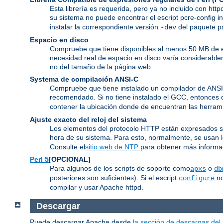
Esta librería es requerida, pero ya no incluido con htt
su sistema no puede encontrar el escript pcre-config i
instalar la correspondiente versión
del paquete pa
-dev
Espacio en disco
Compruebe que tiene disponibles al menos 50 MB de es
necesidad real de espacio en disco varía considerable
no del tamaño de la página web
Systema de compilación ANSI-C
Compruebe que tiene instalado un compilador de ANS
recomendado. Si no tiene instalado el GCC, entonces 
contener la ubicación donde de encuentran las herram
Ajuste exacto del reloj del sistema
Los elementos del protocolo HTTP están expresados segú
hora de su sistema. Para esto, normalmente, se usan
Consulte el
sitio web de NTP
para obtener más informac
Perl 5
[OPCIONAL]
Para algunos de los scripts de soporte como
o
apxs
db
posteriores son suficientes). Si el escript
no
configure
compilar y usar Apache httpd.
Descargar
Puede descargar Apache desde
la sección de descargas del