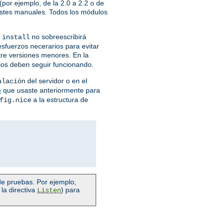
por ejemplo, de la 2.0 a 2.2 o de
justes manuales. Todos los módulos
no sobreescribirá
 install
esfuerzos necerarios para evitar
ntre versiones menores. En la
ulos deben seguir funcionando.
del servidor o en el
alación
que usaste anteriormente para
e
a la estructura de
fig.nice
e pruebas. Por ejemplo,
la directiva
) para
Listen