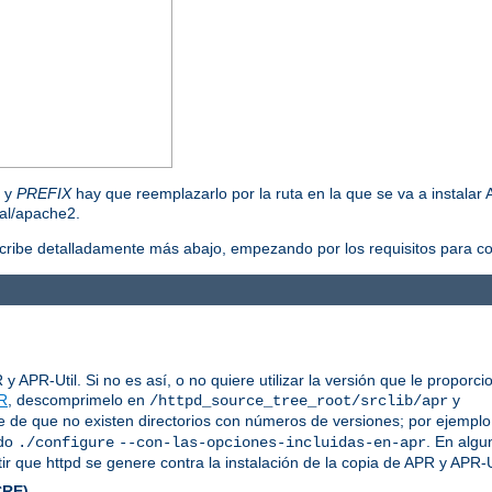
, y
PREFIX
hay que reemplazarlo por la ruta en la que se va a instalar 
cal/apache2.
scribe detalladamente más abajo, empezando por los requisitos para co
 APR-Util. Si no es así, o no quiere utilizar la versión que le proporc
R
, descomprimelo en
y
/httpd_source_tree_root/srclib/apr
e de que no existen directorios con números de versiones; por ejemplo,
ndo
. En algu
./configure
--con-las-opciones-incluidas-en-apr
ir que httpd se genere contra la instalación de la copia de APR y APR-U
CRE)