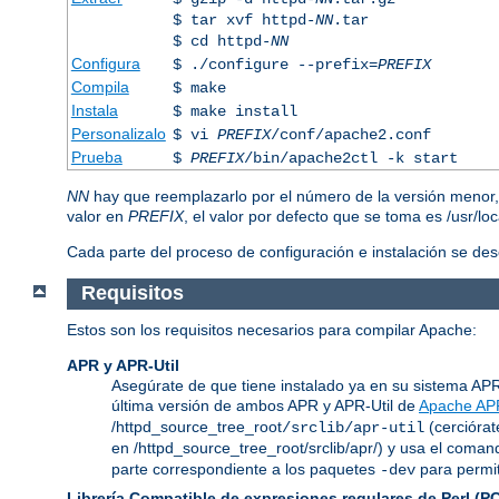
$ tar xvf httpd-
NN
.tar
$ cd httpd-
NN
Configura
$ ./configure --prefix=
PREFIX
Compila
$ make
Instala
$ make install
Personalizalo
$ vi
PREFIX
/conf/apache2.conf
Prueba
$
PREFIX
/bin/apache2ctl -k start
NN
hay que reemplazarlo por el número de la versión menor
valor en
PREFIX
, el valor por defecto que se toma es /usr/lo
Cada parte del proceso de configuración e instalación se de
Requisitos
Estos son los requisitos necesarios para compilar Apache:
APR y APR-Util
Asegúrate de que tiene instalado ya en su sistema APR y
última versión de ambos APR y APR-Util de
Apache AP
/httpd_source_tree_root
(cerciórat
/srclib/apr-util
en /httpd_source_tree_root/srclib/apr/) y usa el coma
parte correspondiente a los paquetes
para permit
-dev
Librería Compatible de expresiones regulares de Perl (P