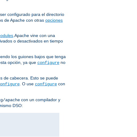
er configurado para el directorio
eros de Apache con otras
opciones
odules
.Apache vine con una
vados o desactivados en tiempo
iendo los guiones bajos que tenga
 esta opción, ya que
no
configure
ros de cabecera. Esto se puede
. O use
con
onfigure
configure
con un compilador y
kg/apache
anismo DSO: